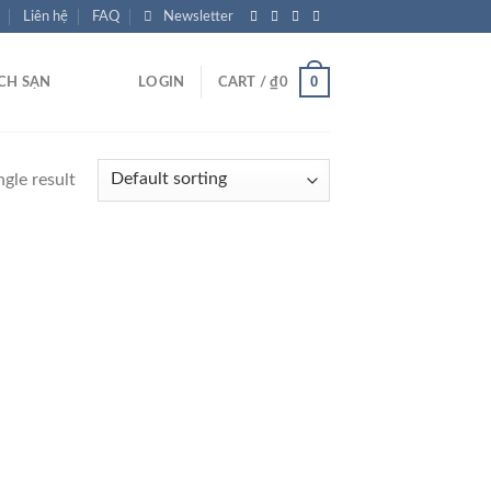
Liên hệ
FAQ
Newsletter
0
CH SẠN
LOGIN
CART /
₫
0
gle result