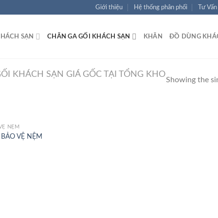
Giới thiệu
Hệ thống phân phối
Tư Vấn
KHÁCH SẠN
CHĂN GA GỐI KHÁCH SẠN
KHĂN
ĐỒ DÙNG KHÁ
ỐI KHÁCH SẠN GIÁ GỐC TẠI TỔNG KHO
Showing the sin
VỆ NỆM
Add to
 BẢO VỆ NỆM
Wishlist