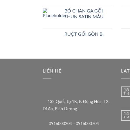
BỘ CHĂN GA GỐI
THUN SATIN MÀU
RUỘT GỐI GÒN BI
LIÊN HỆ
LA
18
Th8
132 Quốc Lộ 1K, P. Đông Hòa, TX.
Dĩ An, Bình Dương
14
Th4
0916000204 - 0916000704