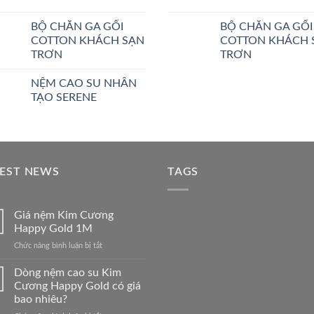
BỘ CHĂN GA GỐI
BỘ CHĂN GA GỐI
COTTON KHÁCH SẠN
COTTON KHÁCH 
TRƠN
TRƠN
NỆM CAO SU NHÂN
TẠO SERENE
TEST NEWS
TAGS
Giá nệm Kim Cương
Happy Gold 1M
ở
Chức năng bình luận bị tắt
Giá
nệm
Dòng nệm cao su Kim
Kim
Cương Happy Gold có giá
Cương
bao nhiêu?
Happy