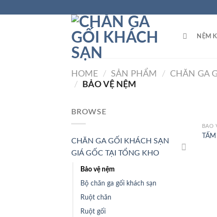
Skip
to
content
NỆM 
HOME
/
SẢN PHẨM
/
CHĂN GA G
/
BẢO VỆ NỆM
BROWSE
BẢO 
TẤM
CHĂN GA GỐI KHÁCH SẠN
GIÁ GỐC TẠI TỔNG KHO
Bảo vệ nệm
Bộ chăn ga gối khách sạn
Ruột chăn
Ruột gối