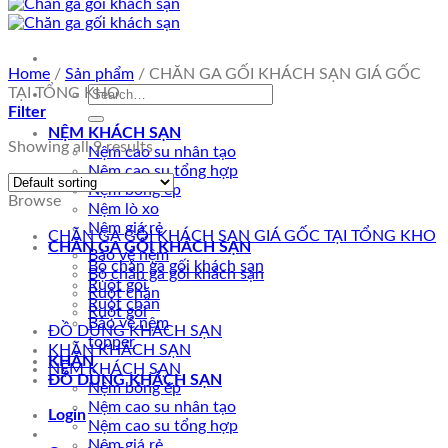
Home
/
Sản phẩm
/
CHĂN GA GỐI KHÁCH SẠN GIÁ GỐC
Search
TẠI TỔNG KHO
for:
Filter
NỆM KHÁCH SẠN
Showing all 9 results
Nệm cao su nhân tạo
Nệm cao su tổng hợp
Nệm bông ép
Browse
Nệm lò xo
Nệm giá rẻ
CHĂN GA GỐI KHÁCH SẠN GIÁ GỐC TẠI TỔNG KHO
CHĂN GA GỐI KHÁCH SẠN
Bảo vệ nệm
Bộ chăn ga gối khách sạn
Bộ chăn ga gối khách sạn
Ruột gối
Ruột chăn
Ruột chăn
Ruột gối
Bảo vệ nệm
ĐỒ DÙNG KHÁCH SẠN
topper
KHĂN KHÁCH SẠN
KHĂN
NỆM KHÁCH SẠN
ĐỒ DÙNG KHÁCH SẠN
Nệm bông ép
Nệm cao su nhân tạo
Login
Nệm cao su tổng hợp
Nệm giá rẻ