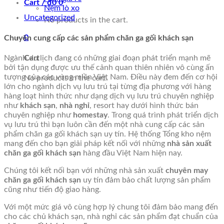
Cart /
₫
0
0
Nệm lò xo
Uncategorized
No products in the cart.
0
Chuyên cung cấp các sản phẩm
chăn ga gối khách sạn
Cart
Ngành du lịch đang có những giai đoạn phát triển mạnh mẽ
bởi tận dụng được ưu thế cảnh quan thiên nhiên vô cùng ấn
tượng của các vùng miền Việt Nam. Điều này đem đến cơ hội
No products in the cart.
lớn cho ngành dịch vụ lưu trú tại từng địa phương với hàng
hàng loạt hình thức như dạng dịch vụ lưu trú chuyên nghiệp
như
khách sạn
,
nhà nghỉ
, resort hay dưới hình thức bán
chuyên nghiệp như
homestay
. Trong quá trình phát triển dịch
vụ lưu trú thì bạn luôn cần đến một nhà cung cấp các sản
phẩm chăn ga gối khách sạn uy tín. Hệ thống Tổng kho nệm
mang đến cho bạn giải pháp kết nối với những
nhà sản xuất
chăn ga gối khách sạn
hàng đầu Việt Nam hiện nay.
Chúng tôi kết nối bạn với những nhà sản xuất
chuyên may
chăn ga gối khách sạn
uy tín đảm bảo chất lượng sản phẩm
cũng như tiến độ giao hàng.
Với một mức giá vô cùng hợp lý chung tôi đảm bảo mang đến
cho các chủ khách sạn, nhà nghỉ các sản phẩm đạt chuẩn của