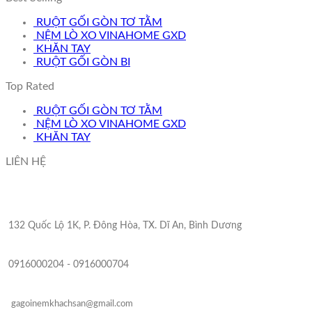
RUỘT GỐI GÒN TƠ TẰM
NỆM LÒ XO VINAHOME GXD
KHĂN TAY
RUỘT GỐI GÒN BI
Top Rated
RUỘT GỐI GÒN TƠ TẰM
NỆM LÒ XO VINAHOME GXD
KHĂN TAY
LIÊN HỆ
132 Quốc Lộ 1K, P. Đông Hòa, TX. Dĩ An, Bình Dương
0916000204 - 0916000704
gagoinemkhachsan@gmail.com