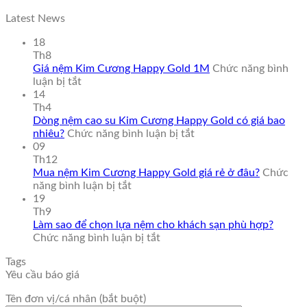
Latest News
18
Th8
Giá nệm Kim Cương Happy Gold 1M
Chức năng bình
ở
luận bị tắt
Giá
14
nệm
Th4
Kim
Dòng nệm cao su Kim Cương Happy Gold có giá bao
Cương
ở
nhiêu?
Chức năng bình luận bị tắt
Happy
Dòng
09
Gold
nệm
Th12
1M
cao
Mua nệm Kim Cương Happy Gold giá rẻ ở đâu?
Chức
ở
su
năng bình luận bị tắt
Mua
Kim
19
nệm
Cương
Th9
Kim
Happy
Làm sao để chọn lựa nệm cho khách sạn phù hợp?
Cương
ở
Gold
Chức năng bình luận bị tắt
Happy
Làm
có
Tags
Gold
sao
giá
Yêu cầu báo giá
giá
để
bao
rẻ
chọn
nhiêu?
Tên đơn vị/cá nhân (bắt buột)
ở
lựa