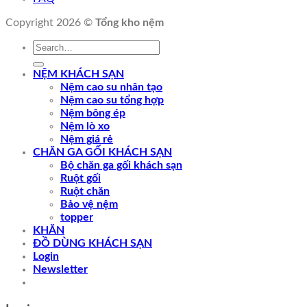
Copyright 2026 ©
Tổng kho nệm
Search
for:
NỆM KHÁCH SẠN
Nệm cao su nhân tạo
Nệm cao su tổng hợp
Nệm bông ép
Nệm lò xo
Nệm giá rẻ
CHĂN GA GỐI KHÁCH SẠN
Bộ chăn ga gối khách sạn
Ruột gối
Ruột chăn
Bảo vệ nệm
topper
KHĂN
ĐỒ DÙNG KHÁCH SẠN
Login
Newsletter