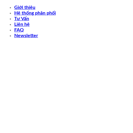
Skip
Giới thiệu
to
Hệ thống phân phối
content
Tư Vấn
Liên hệ
FAQ
Newsletter