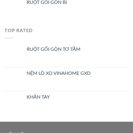
RUỘT GỐI GÒN BI
TOP RATED
RUỘT GỐI GÒN TƠ TẰM
NỆM LÒ XO VINAHOME GXD
KHĂN TAY