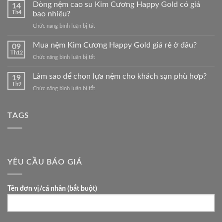
nệm
Dòng nệm cao su Kim Cương Happy Gold có giá
14
Kim
Th4
bao nhiêu?
Cương
ở
Chức năng bình luận bị tắt
Happy
Dòng
Gold
nệm
Mua nệm Kim Cương Happy Gold giá rẻ ở đâu?
1M
09
cao
Th12
ở
Chức năng bình luận bị tắt
su
Mua
Kim
nệm
Làm sao để chọn lựa nệm cho khách sạn phù hợp?
Cương
19
Kim
Th9
Happy
ở
Chức năng bình luận bị tắt
Cương
Gold
Làm
Happy
có
sao
Gold
giá
để
TAGS
giá
bao
chọn
rẻ
nhiêu?
lựa
ở
nệm
đâu?
cho
khách
YÊU CẦU BÁO GIÁ
sạn
phù
hợp?
Tên đơn vị/cá nhân (bắt buột)