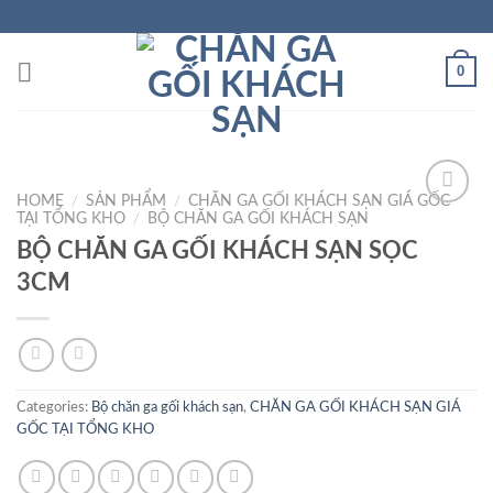
Skip
to
content
0
HOME
/
SẢN PHẨM
/
CHĂN GA GỐI KHÁCH SẠN GIÁ GỐC
TẠI TỔNG KHO
/
BỘ CHĂN GA GỐI KHÁCH SẠN
Add to
Wishlist
BỘ CHĂN GA GỐI KHÁCH SẠN SỌC
3CM
Categories:
Bộ chăn ga gối khách sạn
,
CHĂN GA GỐI KHÁCH SẠN GIÁ
GỐC TẠI TỔNG KHO