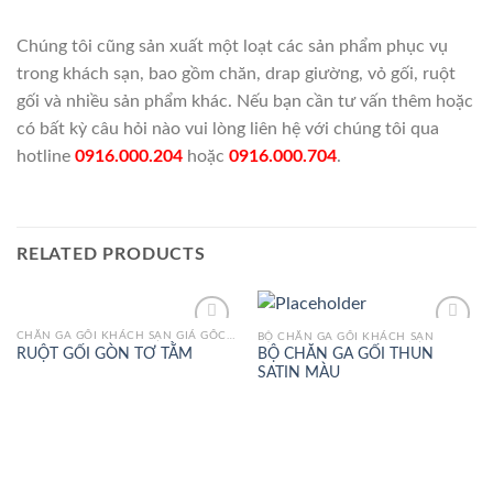
Chúng tôi cũng sản xuất một loạt các sản phẩm phục vụ
trong khách sạn, bao gồm chăn, drap giường, vỏ gối, ruột
gối và nhiều sản phẩm khác. Nếu bạn cần tư vấn thêm hoặc
có bất kỳ câu hỏi nào vui lòng liên hệ với chúng tôi qua
hotline
0916.000.204
hoặc
0916.000.704
.
RELATED PRODUCTS
CHĂN GA GỐI KHÁCH SẠN GIÁ GỐC TẠI TỔNG KHO
BỘ CHĂN GA GỐI KHÁCH SẠN
Add to
Add to
BỘ CHĂN GA GỐI THUN
RUỘT GỐI GÒN TƠ TẰM
Wishlist
Wishlist
SATIN MÀU