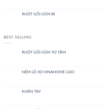
RUỘT GỐI GÒN BI
BEST SELLING
RUỘT GỐI GÒN TƠ TẰM
NỆM LÒ XO VINAHOME GXD
KHĂN TAY