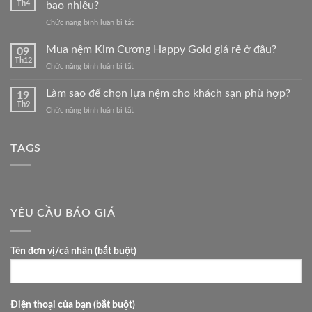
Kim
Th4
bao nhiêu?
Cương
ở
Chức năng bình luận bị tắt
Happy
Dòng
Gold
nệm
Mua nệm Kim Cương Happy Gold giá rẻ ở đâu?
1M
09
cao
Th12
ở
Chức năng bình luận bị tắt
su
Mua
Kim
nệm
Làm sao để chọn lựa nệm cho khách sạn phù hợp?
Cương
19
Kim
Th9
Happy
ở
Chức năng bình luận bị tắt
Cương
Gold
Làm
Happy
có
sao
Gold
giá
để
TAGS
giá
bao
chọn
rẻ
nhiêu?
lựa
ở
nệm
đâu?
cho
khách
YÊU CẦU BÁO GIÁ
sạn
phù
hợp?
Tên đơn vị/cá nhân (bắt buột)
Điện thoại của bạn (bắt buột)