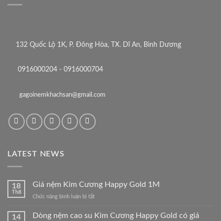
132 Quốc Lộ 1K, P. Đông Hòa, TX. Dĩ An, Bình Dương
0916000204 - 0916000704
gagoinemkhachsan@gmail.com
LATEST NEWS
Giá nệm Kim Cương Happy Gold 1M
18
Th8
ở
Chức năng bình luận bị tắt
Giá
nệm
Dòng nệm cao su Kim Cương Happy Gold có giá
14