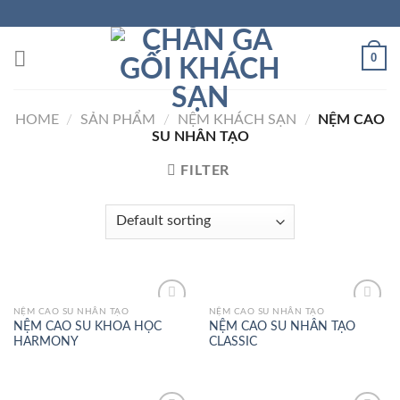
Skip
to
content
0
HOME
/
SẢN PHẨM
/
NỆM KHÁCH SẠN
/
NỆM CAO
SU NHÂN TẠO
FILTER
NỆM CAO SU NHÂN TẠO
NỆM CAO SU NHÂN TẠO
Add to
Add to
NỆM CAO SU KHOA HỌC
NỆM CAO SU NHÂN TẠO
Wishlist
Wishlist
HARMONY
CLASSIC