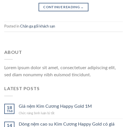
CONTINUE READING
→
Posted in
Chăn ga gối khách sạn
ABOUT
Lorem ipsum dolor sit amet, consectetuer adipiscing elit,
sed diam nonummy nibh euismod tincidunt.
LATEST POSTS
Giá nệm Kim Cương Happy Gold 1M
18
Th8
ở
Chức năng bình luận bị tắt
Giá
nệm
Dòng nệm cao su Kim Cương Happy Gold có giá
14