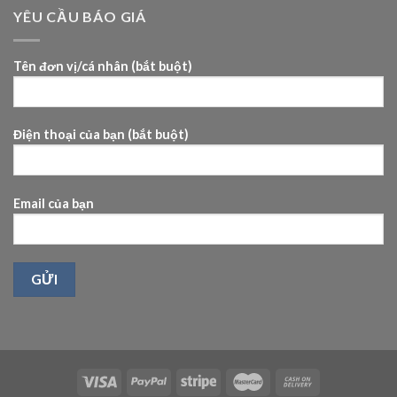
khách
YÊU CẦU BÁO GIÁ
sạn
phù
hợp?
Tên đơn vị/cá nhân (bắt buột)
Điện thoại của bạn (bắt buột)
Email của bạn