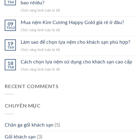
Kim
Th4
bao nhiêu?
Cương
ở
Chức năng bình luận bị tắt
Happy
Dòng
Gold
nệm
Mua nệm Kim Cương Happy Gold giá rẻ ở đâu?
1M
09
cao
Th12
ở
Chức năng bình luận bị tắt
su
Mua
Kim
nệm
Làm sao để chọn lựa nệm cho khách sạn phù hợp?
19
Cương
Kim
Th9
Happy
ở
Chức năng bình luận bị tắt
Cương
Gold
Làm
Happy
có
sao
Cách chọn lựa nệm sử dụng cho khách sạn cao cấp
18
Gold
giá
để
Th8
giá
bao
ở
Chức năng bình luận bị tắt
chọn
rẻ
nhiêu?
Cách
lựa
ở
chọn
nệm
đâu?
RECENT COMMENTS
lựa
cho
nệm
khách
sử
sạn
dụng
phù
CHUYÊN MỤC
cho
hợp?
khách
sạn
cao
Chăn ga gối khách sạn
(5)
cấp
Gối khách sạn
(3)