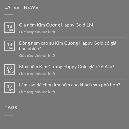
LATEST NEWS
Giá nệm Kim Cương Happy Gold 1M
18
Th8
ở
Chức năng bình luận bị tắt
Giá
nệm
Dòng nệm cao su Kim Cương Happy Gold có giá
14
Kim
Th4
bao nhiêu?
Cương
ở
Chức năng bình luận bị tắt
Happy
Dòng
Gold
nệm
Mua nệm Kim Cương Happy Gold giá rẻ ở đâu?
1M
09
cao
Th12
ở
Chức năng bình luận bị tắt
su
Mua
Kim
nệm
Làm sao để chọn lựa nệm cho khách sạn phù hợp?
19
Cương
Kim
Th9
Happy
ở
Chức năng bình luận bị tắt
Cương
Gold
Làm
Happy
có
sao
Gold
giá
TAGS
để
giá
bao
chọn
rẻ
nhiêu?
lựa
ở
nệm
đâu?
cho