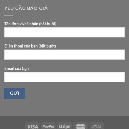
khách
YÊU CẦU BÁO GIÁ
sạn
phù
hợp?
Tên đơn vị/cá nhân (bắt buột)
Điện thoại của bạn (bắt buột)
Email của bạn