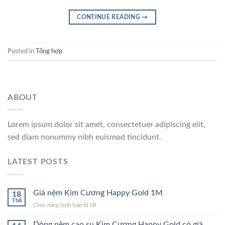
CONTINUE READING
→
Posted in
Tổng hợp
ABOUT
Lorem ipsum dolor sit amet, consectetuer adipiscing elit,
sed diam nonummy nibh euismod tincidunt.
LATEST POSTS
Giá nệm Kim Cương Happy Gold 1M
18
Th8
ở
Chức năng bình luận bị tắt
Giá
nệm
Dòng nệm cao su Kim Cương Happy Gold có giá