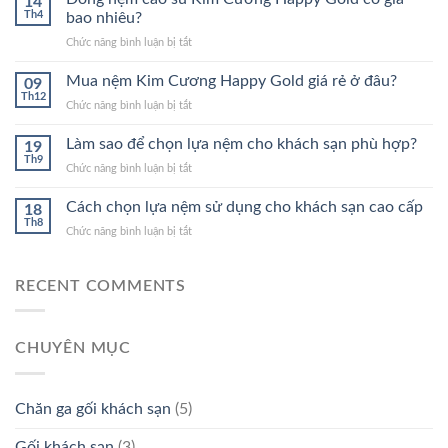
14
Kim
Th4
bao nhiêu?
Cương
ở
Chức năng bình luận bị tắt
Happy
Dòng
Gold
nệm
Mua nệm Kim Cương Happy Gold giá rẻ ở đâu?
1M
09
cao
Th12
ở
Chức năng bình luận bị tắt
su
Mua
Kim
nệm
Làm sao để chọn lựa nệm cho khách sạn phù hợp?
Cương
19
Kim
Th9
Happy
ở
Chức năng bình luận bị tắt
Cương
Gold
Làm
Happy
có
sao
Cách chọn lựa nệm sử dụng cho khách sạn cao cấp
Gold
18
giá
để
Th8
giá
bao
ở
Chức năng bình luận bị tắt
chọn
rẻ
nhiêu?
Cách
lựa
ở
chọn
nệm
đâu?
lựa
RECENT COMMENTS
cho
nệm
khách
sử
sạn
dụng
phù
CHUYÊN MỤC
cho
hợp?
khách
sạn
cao
Chăn ga gối khách sạn
(5)
cấp
Gối khách sạn
(3)