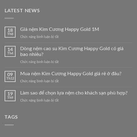
LATEST NEWS
Giá nệm Kim Cương Happy Gold 1M
18
Th8
ở
Chức năng bình luận bị tắt
Giá
nệm
Dòng nệm cao su Kim Cương Happy Gold có giá
14
Kim
Th4
bao nhiêu?
Cương
ở
Chức năng bình luận bị tắt
Happy
Dòng
Gold
nệm
Mua nệm Kim Cương Happy Gold giá rẻ ở đâu?
1M
09
cao
Th12
ở
Chức năng bình luận bị tắt
su
Mua
Kim
nệm
Làm sao để chọn lựa nệm cho khách sạn phù hợp?
Cương
19
Kim
Th9
Happy
ở
Chức năng bình luận bị tắt
Cương
Gold
Làm
Happy
có
sao
Gold
giá
để
TAGS
giá
bao
chọn
rẻ
nhiêu?
lựa
ở
nệm
đâu?
cho