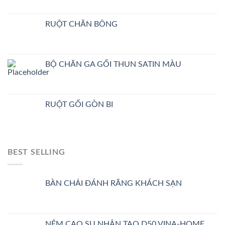
RUỘT CHĂN BÔNG
BỘ CHĂN GA GỐI THUN SATIN MÀU
RUỘT GỐI GÒN BI
BEST SELLING
BÀN CHẢI ĐÁNH RĂNG KHÁCH SẠN
NỆM CAO SU NHÂN TẠO D50 VINA-HOME