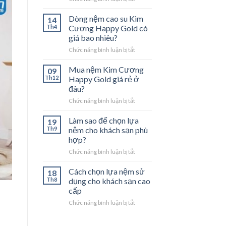
Giá
nệm
Dòng nệm cao su Kim
14
Kim
Th4
Cương Happy Gold có
Cương
giá bao nhiêu?
Happy
ở
Chức năng bình luận bị tắt
Gold
Dòng
1M
nệm
Mua nệm Kim Cương
09
cao
Th12
Happy Gold giá rẻ ở
su
đâu?
Kim
ở
Chức năng bình luận bị tắt
Cương
Mua
Happy
nệm
Gold
Làm sao để chọn lựa
19
Kim
có
Th9
nệm cho khách sạn phù
Cương
giá
hợp?
Happy
bao
ở
Chức năng bình luận bị tắt
Gold
nhiêu?
Làm
giá
sao
rẻ
Cách chọn lựa nệm sử
18
để
ở
Th8
dụng cho khách sạn cao
chọn
đâu?
cấp
lựa
ở
Chức năng bình luận bị tắt
nệm
Cách
cho
chọn
khách