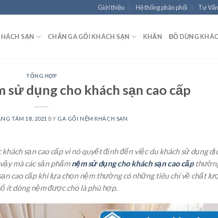
Giới thiệu
Hệ thống phân phối
Tư Vấ
KHÁCH SẠN
CHĂN GA GỐI KHÁCH SẠN
KHĂN
ĐỒ DÙNG KHÁ
TỔNG HỢP
m sử dụng cho khách sạn cao cấp
NG TÁM 18, 2021
BY
GA GỐI NỆM KHÁCH SẠN
 khách sạn cao cấp vì nó quyết định đến việc du khách sử dụng dị
ì vậy mà các sản phẩm
nệm sử dụng cho khách sạn cao cấp
thườn
sạn cao cấp khi lựa chọn nệm thường có những tiêu chí về chất lư
 số ít dòng nệm được cho là phù hợp.