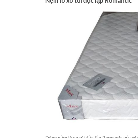
Nệm lò xo túi độc lập Romantic
Dòng nệm lò xo túi độc lập Romantic với cá