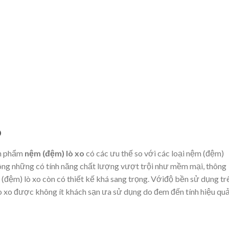
o
ản phẩm
nệm (đệm) lò xo
có các ưu thế so với các loại nệm (đệm)
hông những có tính năng chất lượng vượt trội như mềm mại, thông
 (đệm) lò xo còn có thiết kế khá sang trọng. Vớiđộ bền sử dụng tr
ò xo được không ít khách sạn ưa sử dụng do đem đến tính hiệu qu