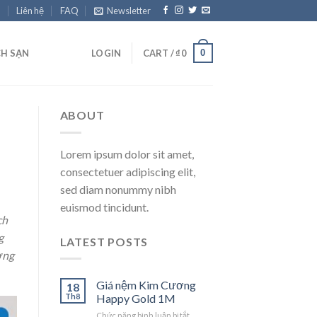
n
Liên hệ
FAQ
Newsletter
0
CH SẠN
LOGIN
CART /
₫
0
ABOUT
Lorem ipsum dolor sit amet,
consectetuer adipiscing elit,
sed diam nonummy nibh
euismod tincidunt.
ch
g
LATEST POSTS
ợng
Giá nệm Kim Cương
18
Th8
Happy Gold 1M
ở
Chức năng bình luận bị tắt