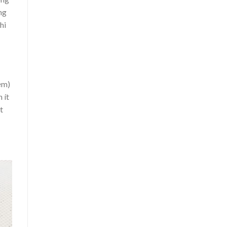
ng
hi
ệm)
 ít
t