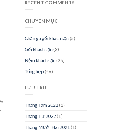
lựa
sạn
RECENT COMMENTS
nệm
phù
sử
hợp?
dụng
CHUYÊN MỤC
cho
khách
sạn
cao
Chăn ga gối khách sạn
(5)
cấp
Gối khách sạn
(3)
Nệm khách sạn
(25)
Tổng hợp
(56)
LƯU TRỮ
ên
Tháng Tám 2022
(1)
ả
Tháng Tư 2022
(1)
Tháng Mười Hai 2021
(1)