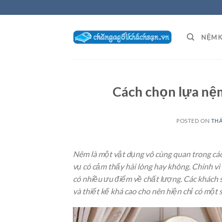
Skip
to
content
NỆM 
Cách chọn lựa nệ
POSTED ON
THÁ
Nêm là một vật dụng vô cùng quan trong các
vụ có cảm thấy hài lòng hay không. Chính v
có nhiều ưu điểm về chất lượng. Các khách 
và thiết kế khá cao cho nên hiện chỉ có một