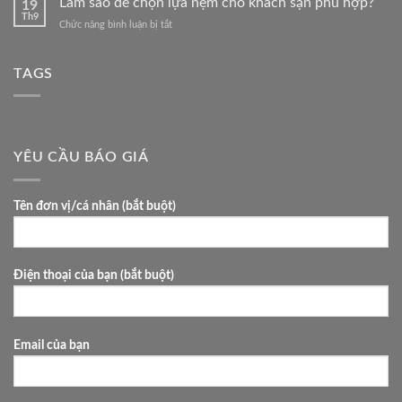
Làm sao để chọn lựa nệm cho khách sạn phù hợp?
Cương
19
Kim
Th9
Happy
ở
Chức năng bình luận bị tắt
Cương
Gold
Làm
Happy
có
sao
Gold
giá
để
TAGS
giá
bao
chọn
rẻ
nhiêu?
lựa
ở
nệm
đâu?
cho
khách
YÊU CẦU BÁO GIÁ
sạn
phù
hợp?
Tên đơn vị/cá nhân (bắt buột)
Điện thoại của bạn (bắt buột)
Email của bạn