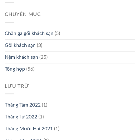
khách
sử
sạn
dụng
phù
CHUYÊN MỤC
cho
hợp?
khách
sạn
cao
Chăn ga gối khách sạn
(5)
cấp
Gối khách sạn
(3)
Nệm khách sạn
(25)
Tổng hợp
(56)
LƯU TRỮ
Tháng Tám 2022
(1)
Tháng Tư 2022
(1)
Tháng Mười Hai 2021
(1)