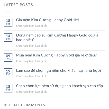
LATEST POSTS
Giá nệm Kim Cương Happy Gold 1M
18
Th8
ở
Chức năng bình luận bị tắt
Giá
nệm
Dòng nệm cao su Kim Cương Happy Gold có giá
14
Kim
Th4
bao nhiêu?
Cương
ở
Chức năng bình luận bị tắt
Happy
Dòng
Gold
nệm
Mua nệm Kim Cương Happy Gold giá rẻ ở đâu?
1M
09
cao
Th12
ở
Chức năng bình luận bị tắt
su
Mua
Kim
nệm
Làm sao để chọn lựa nệm cho khách sạn phù hợp?
Cương
19
Kim
Th9
Happy
ở
Chức năng bình luận bị tắt
Cương
Gold
Làm
Happy
có
sao
Cách chọn lựa nệm sử dụng cho khách sạn cao cấp
Gold
18
giá
để
Th8
giá
bao
ở
Chức năng bình luận bị tắt
chọn
rẻ
nhiêu?
Cách
lựa
ở
chọn
nệm
đâu?
lựa
RECENT COMMENTS
cho
nệm