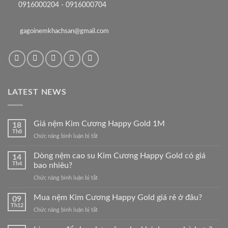
0916000204 - 0916000704
gagoinemkhachsan@gmail.com
LATEST NEWS
Giá nệm Kim Cương Happy Gold 1M
18
Th8
ở
Chức năng bình luận bị tắt
Giá
nệm
Dòng nệm cao su Kim Cương Happy Gold có giá
14
Kim
Th4
bao nhiêu?
Cương
ở
Chức năng bình luận bị tắt
Happy
Dòng
Gold
nệm
Mua nệm Kim Cương Happy Gold giá rẻ ở đâu?
1M
09
cao
Th12
ở
Chức năng bình luận bị tắt
su
Mua
Kim
nệm