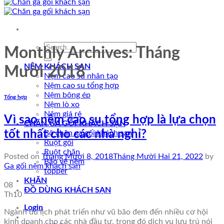
Search
Monthly Archives:
Tháng
for:
NỆM KHÁCH SẠN
Mười 2018
Nệm cao su nhân tạo
Nệm cao su tổng hợp
Nệm bông ép
Tổng hợp
Nệm lò xo
Nệm giá rẻ
Vì sao nệm cao su tổng hợp là lựa chọn
CHĂN GA GỐI KHÁCH SẠN
tốt nhất cho các nhà nghỉ?
Bộ chăn ga gối khách sạn
Ruột gối
Ruột chăn
Posted on
Tháng Mười 8, 2018
Tháng Mười Hai 21, 2022
by
Bảo vệ nệm
Ga gối nệm khách sạn
topper
KHĂN
08
ĐỒ DÙNG KHÁCH SẠN
Th10
Login
Ngành du lịch phát triển như vũ bão đem đến nhiều cơ hội
kinh doanh cho các nhà đầu tư, trong đó dịch vụ lưu trú nói