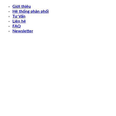
Skip
Giới thiệu
to
Hệ thống phân phối
content
Tư Vấn
Liên hệ
FAQ
Newsletter