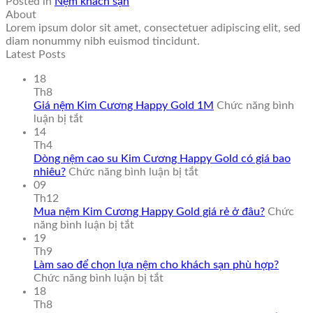
Posted in
Nệm khách sạn
About
Lorem ipsum dolor sit amet, consectetuer adipiscing elit, sed
diam nonummy nibh euismod tincidunt.
Latest Posts
18
Th8
Giá nệm Kim Cương Happy Gold 1M
Chức năng bình
ở
luận bị tắt
Giá
14
nệm
Th4
Kim
Dòng nệm cao su Kim Cương Happy Gold có giá bao
Cương
ở
nhiêu?
Chức năng bình luận bị tắt
Happy
Dòng
09
Gold
nệm
Th12
1M
cao
Mua nệm Kim Cương Happy Gold giá rẻ ở đâu?
Chức
ở
su
năng bình luận bị tắt
Mua
Kim
19
nệm
Cương
Th9
Kim
Happy
Làm sao để chọn lựa nệm cho khách sạn phù hợp?
Cương
ở
Gold
Chức năng bình luận bị tắt
Happy
Làm
có
18
Gold
sao
giá
Th8