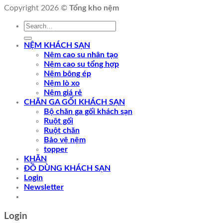
Copyright 2026 ©
Tổng kho nệm
Search
for:
NỆM KHÁCH SẠN
Nệm cao su nhân tạo
Nệm cao su tổng hợp
Nệm bông ép
Nệm lò xo
Nệm giá rẻ
CHĂN GA GỐI KHÁCH SẠN
Bộ chăn ga gối khách sạn
Ruột gối
Ruột chăn
Bảo vệ nệm
topper
KHĂN
ĐỒ DÙNG KHÁCH SẠN
Login
Newsletter
Login