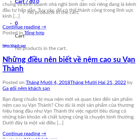
Cart /
₫
0
0
chung và kinh doanh nhà nghỉ bình dân nói riêng đang là kênh
đầu tư hấp dẫn. Tuy vậy, để có thể thành công trong lĩnh vực
No products in the cart.
kinh […]
0
Continue reading
→
Posted in
Tổng hợp
Cart
Nệm khách sạn
No products in the cart.
Những điều nên biết về nệm cao su Vạn
Thành
Posted on
Tháng Mười 4, 2018
Tháng Mười Hai 21, 2022
by
Ga gối nệm khách sạn
Bạn đang chuẩn bị mua nệm mới và quan tâm đến sản phẩm
nệm cao su Vạn Thành? Cho dù là một sản phẩm của thương
hiệu hàng đầu như Vạn Thành thì việc người tiêu dùng có
những băn khoăn về chất lượng cũng là chuyện bình thường.
Dưới đây là một vài điều […]
Continue reading
→