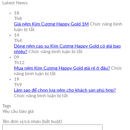
Latest News
18
Th8
Giá nệm Kim Cương Happy Gold 1M
Chức năng bình
ở
luận bị tắt
Giá
14
nệm
Th4
Kim
Dòng nệm cao su Kim Cương Happy Gold có giá bao
Cương
ở
nhiêu?
Chức năng bình luận bị tắt
Happy
Dòng
09
Gold
nệm
Th12
1M
cao
Mua nệm Kim Cương Happy Gold giá rẻ ở đâu?
Chức
ở
su
năng bình luận bị tắt
Mua
Kim
19
nệm
Cương
Th9
Kim
Happy
Làm sao để chọn lựa nệm cho khách sạn phù hợp?
Cương
ở
Gold
Chức năng bình luận bị tắt
Happy
Làm
có
Tags
Gold
sao
giá
Yêu cầu báo giá
giá
để
bao
rẻ
chọn
nhiêu?
Tên đơn vị/cá nhân (bắt buột)
ở
lựa
đâu?
nệm