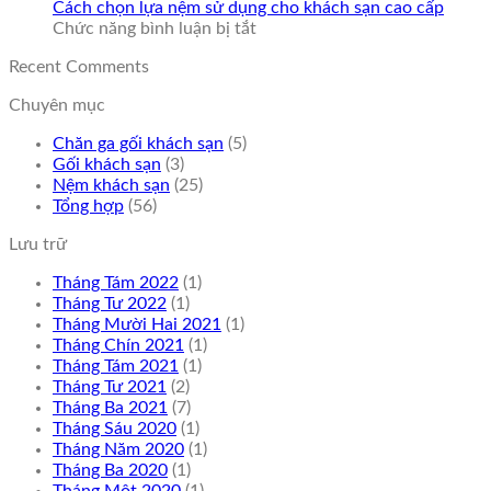
giá
để
bao
Cách chọn lựa nệm sử dụng cho khách sạn cao cấp
rẻ
chọn
ở
nhiêu?
Chức năng bình luận bị tắt
ở
lựa
Cách
Recent Comments
đâu?
nệm
chọn
cho
lựa
Chuyên mục
khách
nệm
sạn
sử
Chăn ga gối khách sạn
(5)
phù
dụng
Gối khách sạn
(3)
hợp?
cho
Nệm khách sạn
(25)
khách
Tổng hợp
(56)
sạn
cao
Lưu trữ
cấp
Tháng Tám 2022
(1)
Tháng Tư 2022
(1)
Tháng Mười Hai 2021
(1)
Tháng Chín 2021
(1)
Tháng Tám 2021
(1)
Tháng Tư 2021
(2)
Tháng Ba 2021
(7)
Tháng Sáu 2020
(1)
Tháng Năm 2020
(1)
Tháng Ba 2020
(1)
Tháng Một 2020
(1)