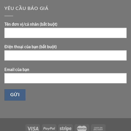
khách
YÊU CẦU BÁO GIÁ
sạn
phù
hợp?
Tên đơn vị/cá nhân (bắt buột)
Điện thoại của bạn (bắt buột)
Email của bạn