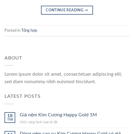
CONTINUE READING
→
Posted in
Tổng hợp
ABOUT
Lorem ipsum dolor sit amet, consectetuer adipiscing elit,
sed diam nonummy nibh euismod tincidunt.
LATEST POSTS
Giá nệm Kim Cương Happy Gold 1M
18
Th8
ở
Chức năng bình luận bị tắt
Giá
nệm
Dòng nệm cao su Kim Cương Happy Gold có giá