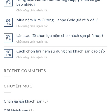
14
Kim
Th4
bao nhiêu?
Cương
ở
Chức năng bình luận bị tắt
Happy
Dòng
Gold
nệm
Mua nệm Kim Cương Happy Gold giá rẻ ở đâu?
1M
09
cao
Th12
ở
Chức năng bình luận bị tắt
su
Mua
Kim
nệm
Làm sao để chọn lựa nệm cho khách sạn phù hợp?
Cương
19
Kim
Th9
Happy
ở
Chức năng bình luận bị tắt
Cương
Gold
Làm
Happy
có
sao
Cách chọn lựa nệm sử dụng cho khách sạn cao cấp
Gold
18
giá
để
Th8
giá
bao
ở
Chức năng bình luận bị tắt
chọn
rẻ
nhiêu?
Cách
lựa
ở
chọn
nệm
đâu?
lựa
RECENT COMMENTS
cho
nệm
khách
sử
sạn
dụng
phù
CHUYÊN MỤC
cho
hợp?
khách
sạn
cao
Chăn ga gối khách sạn
(5)
cấp
Gối khách sạn
(3)