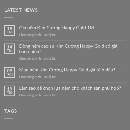
LATEST NEWS
Giá nệm Kim Cương Happy Gold 1M
18
Th8
ở
Chức năng bình luận bị tắt
Giá
nệm
Dòng nệm cao su Kim Cương Happy Gold có giá
14
Kim
Th4
bao nhiêu?
Cương
ở
Chức năng bình luận bị tắt
Happy
Dòng
Gold
nệm
Mua nệm Kim Cương Happy Gold giá rẻ ở đâu?
1M
09
cao
Th12
ở
Chức năng bình luận bị tắt
su
Mua
Kim
nệm
Làm sao để chọn lựa nệm cho khách sạn phù hợp?
Cương
19
Kim
Th9
Happy
ở
Chức năng bình luận bị tắt
Cương
Gold
Làm
Happy
có
sao
Gold
giá
để
TAGS
giá
bao
chọn
rẻ
nhiêu?
lựa
ở
nệm
đâu?
cho